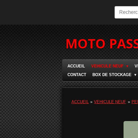
Passer
au
contenu
principal
MOTO PASS
ACCUEIL
VEHICULE NEUF
V
CONTACT
BOX DE STOCKAGE
ACCUEIL
»
VEHICULE NEUF
»
PE