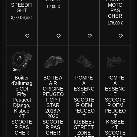
SPEEDFI
MOTO
12,00 €
GHT
PAS
CHER
3,00 €
6,00 €
178,00 €
Ajouter au panier
Ajouter au panier
Ajouter au panier
M'avertir si disp
Boîtier
BOITE A
POMPE
POMPE
d'allumag
AIR
A
A
e CDI
ORIGINE
ESSENC
ESSENC
Fifty
PEUGEO
E
E
Peugeot
T CIYT
SCOOTE
SCOOTE
Django,
STAR
R OEM
R OEM
Kisbee
2018 A
PEUGEO
PEUGEO
4T
2020
T
T
SCOOTE
SCOOTE
KISBEE /
KISBEE
R PAS
R PAS
STREET
4T
CHER
CHER
ZONE
SCOOTE