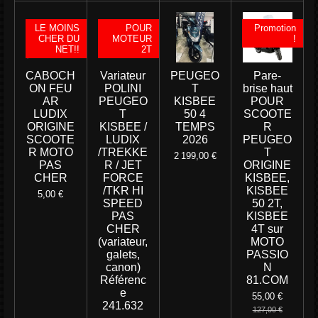
LE MOINS
POUR
Promotion
CHER DU
MOTEUR
!
NET!!
2T
CABOCH
Variateur
PEUGEO
Pare-
ON FEU
POLINI
T
brise haut
AR
PEUGEO
KISBEE
POUR
LUDIX
T
50 4
SCOOTE
ORIGINE
KISBEE /
TEMPS
R
SCOOTE
LUDIX
2026
PEUGEO
R MOTO
/TREKKE
T
2 199,00 €
PAS
R / JET
ORIGINE
CHER
FORCE
KISBEE,
/TKR HI
KISBEE
5,00 €
SPEED
50 2T,
PAS
KISBEE
CHER
4T sur
(variateur,
MOTO
galets,
PASSIO
canon)
N
Référenc
81.COM
e
55,00 €
241.632
127,00 €