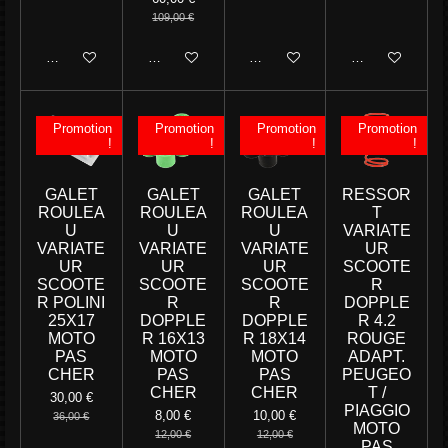
109,00 €
Ajouter au panier
Ajouter au panier
Ajouter au panier
Ajouter au panie
Promotion
Promotion
Promotion
Promotion
!
!
!
!
GALET
GALET
GALET
RESSOR
ROULEA
ROULEA
ROULEA
T
U
U
U
VARIATE
VARIATE
VARIATE
VARIATE
UR
UR
UR
UR
SCOOTE
SCOOTE
SCOOTE
SCOOTE
R
R POLINI
R
R
DOPPLE
25X17
DOPPLE
DOPPLE
R 4.2
MOTO
R 16X13
R 18X14
ROUGE
PAS
MOTO
MOTO
ADAPT.
CHER
PAS
PAS
PEUGEO
CHER
CHER
T /
30,00 €
PIAGGIO
8,00 €
10,00 €
36,00 €
MOTO
12,00 €
12,00 €
PAS