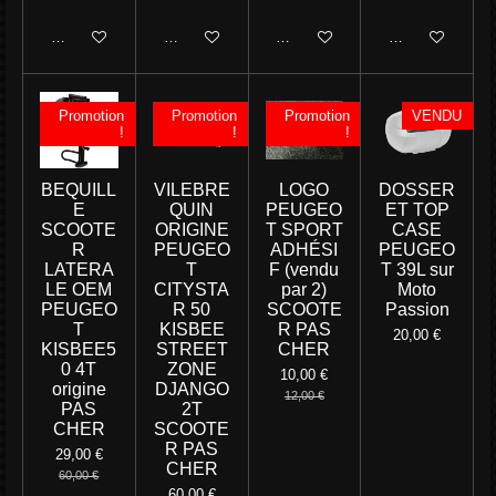
Ajouter au panier
Ajouter au panier
Ajouter au panier
Ajouter au panie
Promotion
Promotion
Promotion
VENDU
!
!
!
BEQUILL
VILEBRE
LOGO
DOSSER
E
QUIN
PEUGEO
ET TOP
SCOOTE
ORIGINE
T SPORT
CASE
R
PEUGEO
ADHÉSI
PEUGEO
LATERA
T
F (vendu
T 39L sur
LE OEM
CITYSTA
par 2)
Moto
PEUGEO
R 50
SCOOTE
Passion
T
KISBEE
R PAS
20,00 €
KISBEE5
STREET
CHER
0 4T
ZONE
10,00 €
origine
DJANGO
12,00 €
PAS
2T
CHER
SCOOTE
R PAS
29,00 €
CHER
60,00 €
60,00 €