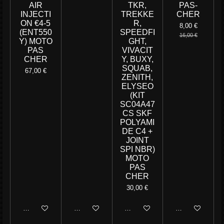
AIR
TKR,
PAS-
INJECTI
TREKKE
CHER
ON €4-5
R,
8,00 €
(ENT550
SPEEDFI
16,00 €
Y) MOTO
GHT,
PAS
VIVACIT
CHER
Y, BUXY,
SQUAB,
67,00 €
ZENITH,
ELYSEO
(KIT
SC04A47
CS SKF
POLYAMI
DE C4 +
JOINT
SPI NBR)
MOTO
PAS
CHER
30,00 €
Ajouter au panier
Ajouter au panier
Ajouter au panier
Ajouter au panie