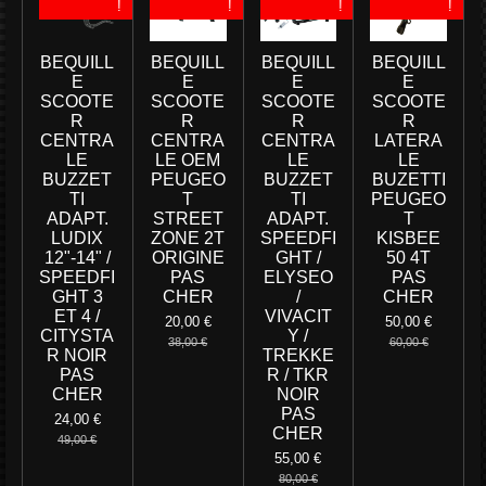
!
!
!
!
BEQUILL
BEQUILL
BEQUILL
BEQUILL
E
E
E
E
SCOOTE
SCOOTE
SCOOTE
SCOOTE
R
R
R
R
CENTRA
CENTRA
CENTRA
LATERA
LE
LE OEM
LE
LE
BUZZET
PEUGEO
BUZZET
BUZETTI
TI
T
TI
PEUGEO
ADAPT.
STREET
ADAPT.
T
LUDIX
ZONE 2T
SPEEDFI
KISBEE
12"-14" /
ORIGINE
GHT /
50 4T
SPEEDFI
PAS
ELYSEO
PAS
GHT 3
CHER
/
CHER
ET 4 /
VIVACIT
20,00 €
50,00 €
CITYSTA
Y /
38,00 €
60,00 €
R NOIR
TREKKE
PAS
R / TKR
CHER
NOIR
PAS
24,00 €
CHER
49,00 €
55,00 €
80,00 €