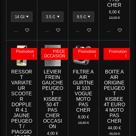
CHER
6,00 €
10,00 €
Ajouter au panier
Ajouter au panier
Ajouter au panier
Ajouter au panie
Promotion
PIECE
Promotion
Promotion
!
OCCASION
!
!
RESSOR
LEVIER
FILTRE A
BOITE A
T
FREIN
AIR
AIR
VARIATE
GAUCHE
GURTNE
ORIGINE
UR
PEUGEO
R 103
PEUGEO
SCOOTE
T
VOGUE
T
R
KISBEE
MOTO
KISBEE
DOPPLE
50 4T
PAS
4T EURO
R 4.1
PAS
CHER
4 MOTO
JAUNE
CHER
PAS
8,00 €
PEUGEO
OCCASI
CHER
19,90 €
T /
ON
44,00 €
PIAGGIO
4,00 €
49,00 €