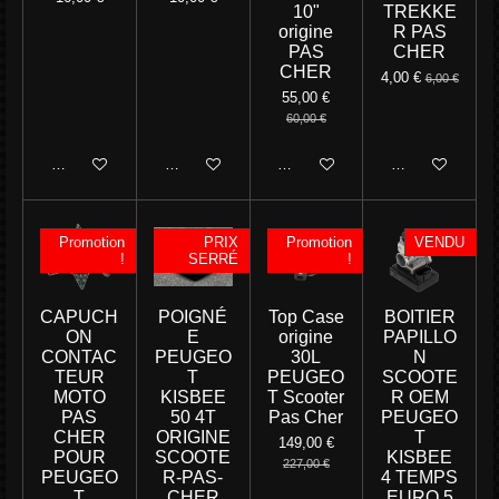
10"
TREKKE
origine
R PAS
PAS
CHER
CHER
4,00 €
6,00 €
55,00 €
60,00 €
Ajouter au panier
Ajouter au panier
Ajouter au panier
Ajouter au panie
Promotion
PRIX
Promotion
VENDU
!
SERRÉ
!
CAPUCH
POIGNÉ
Top Case
BOITIER
ON
E
origine
PAPILLO
CONTAC
PEUGEO
30L
N
TEUR
T
PEUGEO
SCOOTE
MOTO
KISBEE
T Scooter
R OEM
PAS
50 4T
Pas Cher
PEUGEO
CHER
ORIGINE
T
149,00 €
POUR
SCOOTE
KISBEE
227,00 €
PEUGEO
R-PAS-
4 TEMPS
T
CHER
EURO 5