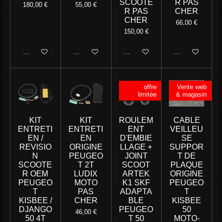
SCOOTE
R PAS
180,00 €
55,00 €
R PAS
CHER
CHER
66,00 €
150,00 €
Ajouter au panier
Ajouter au panier
Ajouter au panier
Ajouter au panie
offre
Vente web
limitée
& magasin
KIT
KIT
ROULEM
CABLE
ENTRETI
ENTRETI
ENT
VEILLEU
EN /
EN
D'EMBIE
SE
REVISIO
ORIGINE
LLAGE +
SUPPOR
N
PEUGEO
JOINT
T DE
SCOOTE
T 2T
SCOOT
PLAQUE
R OEM
LUDIX
ARTEK
ORIGINE
PEUGEO
MOTO
K1 SKF
PEUGEO
T
PAS
ADAPTA
T
KISBEE /
CHER
BLE
KISBEE
DJANGO
PEUGEO
50
46,00 €
50 4T
T 50
MOTO-