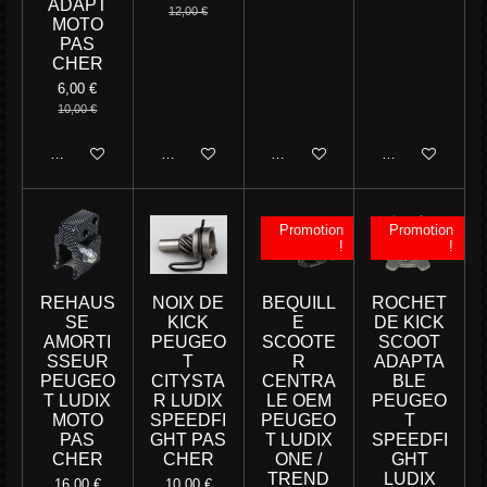
ADAPT
12,00 €
MOTO
PAS
CHER
6,00 €
10,00 €
Ajouter au panier
Ajouter au panier
Ajouter au panier
Ajouter au panie
Promotion
Promotion
!
!
REHAUS
NOIX DE
BEQUILL
ROCHET
SE
KICK
E
DE KICK
AMORTI
PEUGEO
SCOOTE
SCOOT
SSEUR
T
R
ADAPTA
PEUGEO
CITYSTA
CENTRA
BLE
T LUDIX
R LUDIX
LE OEM
PEUGEO
MOTO
SPEEDFI
PEUGEO
T
PAS
GHT PAS
T LUDIX
SPEEDFI
CHER
CHER
ONE /
GHT
TREND
LUDIX
16,00 €
10,00 €