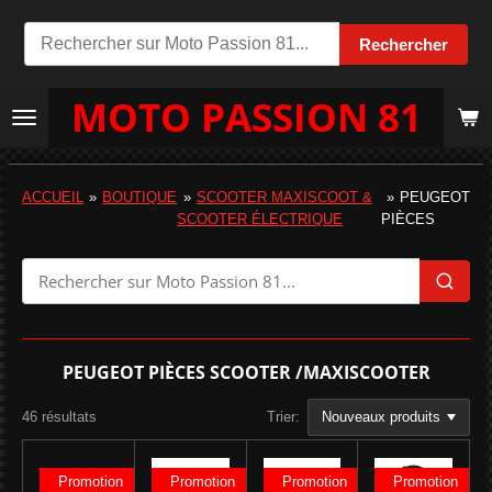
Passer
Rechercher
au
contenu
MOTO PASSION 81
principal
ACCUEIL
»
BOUTIQUE
»
SCOOTER MAXISCOOT &
»
PEUGEOT
SCOOTER ÉLECTRIQUE
PIÈCES
PEUGEOT PIÈCES SCOOTER /MAXISCOOTER
46 résultats
Trier:
Promotion
Promotion
Promotion
Promotion