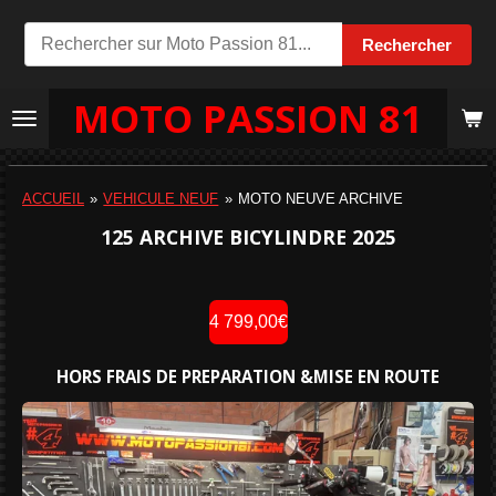
Passer
Rechercher
au
contenu
MOTO PASSION 81
principal
ACCUEIL
»
VEHICULE NEUF
»
MOTO NEUVE ARCHIVE
125 ARCHIVE BICYLINDRE 2025
4 799,00€
HORS FRAIS DE PREPARATION &MISE EN ROUTE