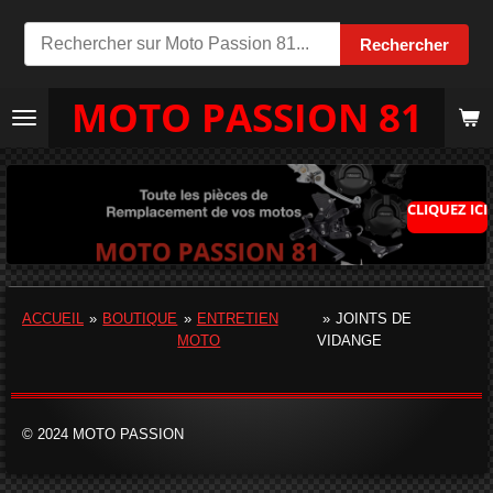
Passer
Rechercher
au
contenu
MOTO PASSION 81
principal
CLIQUEZ ICI
ACCUEIL
»
BOUTIQUE
»
ENTRETIEN
»
JOINTS DE
MOTO
VIDANGE
© 2024 MOTO PASSION