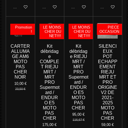
Ajouter au panier
Ajouter au panier
Ajouter au panier
Ajouter au panie
Promotion
LE MOINS
LE MOINS
PIECE
!
CHER DU
CHER DU
OCCASION
NET!!!!
NET!!!!
CARTER
Kit
Kit
SILENCI
ALLUMA
débridag
débridag
EUX
GE AM6
e
e RIEJU
POT
MOTO
COMPLE
MRT /
ECHAPP
PAS
T RIEJU
MRT
EMENT
CHER
MRT /
PRO
RIEJU
NOIR
MRT
Supermot
MRT ET
PRO
ard /
PRO
10,00 €
Supermot
ENDUR
ORIGINE
23,50 €
ard /
O E5
V2 DE
ENDUR
MOTO
2021-
O E5
PAS
2025
MOTO
CHER
MOTO
PAS
PAS
95,00 €
CHER
CHER
116,67 €
175,00 €
59,00 €