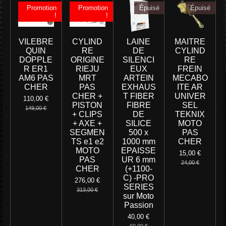
Promotion
Promotion
Épuisé
Épuisé
!
!
VILEBRE
CYLIND
LAINE
MAITRE
QUIN
RE
DE
CYLIND
DOPPLE
ORIGINE
SILENCI
RE
R ER1
RIEJU
EUX
FREIN
AM6 PAS
MRT
ARTEIN
MECABO
CHER
PAS
EXHAUS
ITE AR
CHER +
T FIBER
UNIVER
110,00 €
PISTON
FIBRE
SEL
149,00 €
+ CLIPS
DE
TEKNIX
+ AXE +
SILICE
MOTO
SEGMEN
500 x
PAS
TS e1 e2
1000 mm
CHER
MOTO
EPAISSE
15,00 €
PAS
UR 6 mm
24,00 €
CHER
(+1100-
C) -PRO
276,00 €
SERIES
313,00 €
sur Moto
Passion
40,00 €
60,00 €