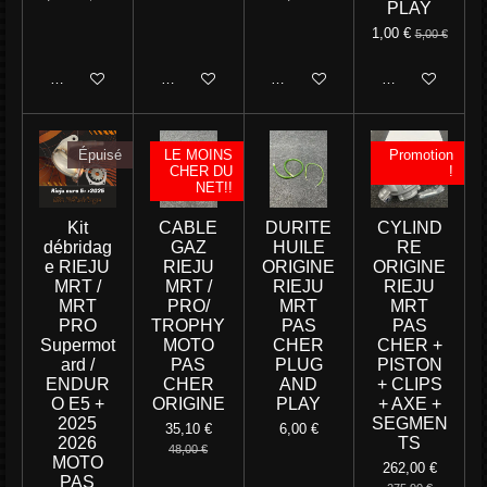
PLAY
1,00 €
5,00 €
M'avertir si disponible
M'avertir si disponible
M'avertir si disponible
Ajouter au panie
Épuisé
LE MOINS
Promotion
CHER DU
!
NET!!
Kit
CABLE
DURITE
CYLIND
débridag
GAZ
HUILE
RE
e RIEJU
RIEJU
ORIGINE
ORIGINE
MRT /
MRT /
RIEJU
RIEJU
MRT
PRO/
MRT
MRT
PRO
TROPHY
PAS
PAS
Supermot
MOTO
CHER
CHER +
ard /
PAS
PLUG
PISTON
ENDUR
CHER
AND
+ CLIPS
O E5 +
ORIGINE
PLAY
+ AXE +
2025
SEGMEN
35,10 €
6,00 €
2026
TS
48,00 €
MOTO
262,00 €
PAS