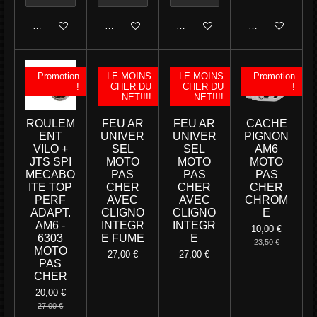
Ajouter au panier
Ajouter au panier
Ajouter au panier
M'avertir si disp
Promotion
LE MOINS
LE MOINS
Promotion
!
CHER DU
CHER DU
!
NET!!!!
NET!!!!
ROULEM
FEU AR
FEU AR
CACHE
ENT
UNIVER
UNIVER
PIGNON
VILO +
SEL
SEL
AM6
JTS SPI
MOTO
MOTO
MOTO
MECABO
PAS
PAS
PAS
ITE TOP
CHER
CHER
CHER
PERF
AVEC
AVEC
CHROM
ADAPT.
CLIGNO
CLIGNO
E
AM6 -
INTEGR
INTEGR
10,00 €
6303
E FUME
E
23,50 €
MOTO
27,00 €
27,00 €
PAS
CHER
20,00 €
27,00 €