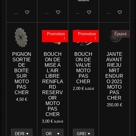
Ajouter au panier
Ajouter au panier
M'avertir si disponible
M'avertir si disp
Promotion
Promotion
Épuisé
!
!
PIGNON
BOUCH
BOUCH
JANTE
SORTIE
ON DE
ON DE
AVANT
DE
MISE A
VALVE
RIEJU
BOITE
L'AIR
MOTO
MRT
SUR
LIBRE
PAS
ENDUR
MOTO
RENIFLA
CHER
O 2021
PAS
RD
MOTO
2,00 €
5,00 €
CHER
RESERV
PAS
OIR
CHER
4,50 €
MOTO
250,00 €
PAS
CHER
3,00 €
6,00 €