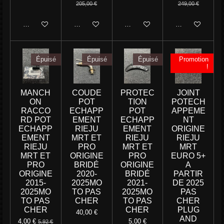
205,00 €
249,00 €
Ajouter au panier
Ajouter au panier
Ajouter au panier
M'avertir si disp
Épuisé
Épuisé
Épuisé
Promotion
!
MANCH
COUDE
PROTEC
JOINT
ON
POT
TION
POTECH
RACCO
ECHAPP
POT
APPEME
RD POT
EMENT
ECHAPP
NT
ECHAPP
RIEJU
EMENT
ORIGINE
EMENT
MRT ET
RIEJU
RIEJU
RIEJU
PRO
MRT ET
MRT
MRT ET
ORIGINE
PRO
EURO 5+
PRO
BRIDÉ
ORIGINE
A
ORIGINE
2020-
BRIDÉ
PARTIR
2015-
2025MO
2021-
DE 2025
2025MO
TO PAS
2025MO
PAS
TO PAS
CHER
TO PAS
CHER
CHER
CHER
PLUG
40,00 €
AND
4,00 €
5,00 €
5,92 €