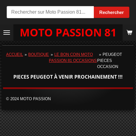
Passer
Rechercher
au
contenu
MOTO PASSION 81
principal
ACCUEIL
»
BOUTIQUE
»
LE BON COIN MOTO
»
PEUGEOT
PASSION 81 OCCASIONS
PIECES
OCCASION
PIECES PEUGEOT À VENIR PROCHAINEMENT !!!
© 2024 MOTO PASSION