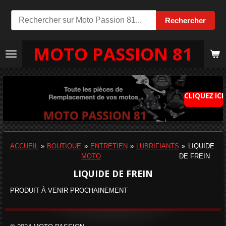
Passer
Rechercher
au
contenu
MOTO PASSION 81
principal
CLIQUEZ ICI
ACCUEIL
»
BOUTIQUE
»
ENTRETIEN
»
LUBRIFIANTS
»
LIQUIDE
MOTO
DE FREIN
LIQUIDE DE FREIN
PRODUIT À VENIR PROCHAINEMENT