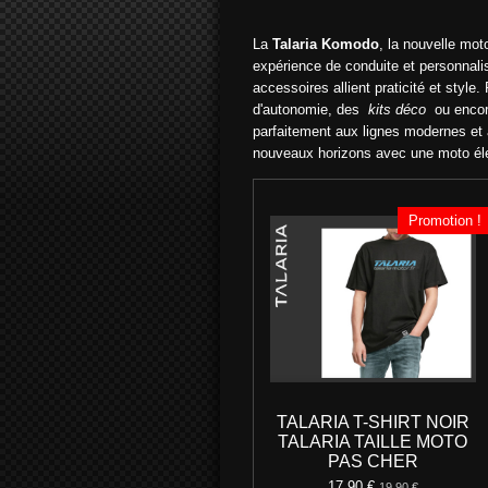
La
Talaria Komodo
, la nouvelle mo
expérience de conduite et personnali
accessoires allient praticité et sty
d'autonomie, des
kits déco
ou enco
parfaitement aux lignes modernes et a
nouveaux horizons avec une moto élec
Promotion !
TALARIA T-SHIRT NOIR
TALARIA TAILLE MOTO
PAS CHER
17,90 €
19,90 €