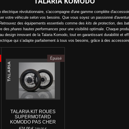
TALARIA KOMODO
to électrique révolutionnaire, s'accompagne d'une gamme complète d'accessoi
ser votre véhicule selon vos besoins. Que vous soyez un passionné d'aventure
le. Retrouvez des équipements essentiels comme des
kits de protection
, des
ba
re des
phares hautes performances
pour une visibilité optimale. Chaque produi
u design innovant de la Talaria Komodo, tout en garantissant durabilité et ef
trique qui s’adapte parfaitement à tous vos besoins, grâce à des accessoires 
Épuisé
TALARIA KIT ROUES
SUPERMOTARD
KOMODO PAS CHER
674,00 €
749,00 €