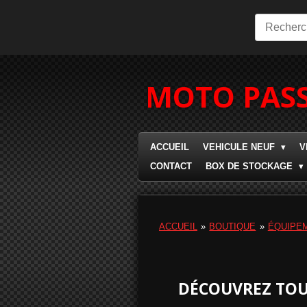
Passer
au
contenu
principal
MOTO PASS
ACCUEIL
VEHICULE NEUF
V
CONTACT
BOX DE STOCKAGE
ACCUEIL
»
BOUTIQUE
»
ÉQUIPE
DÉCOUVREZ TOU