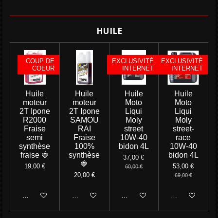
HU
ILE
COUP DE
EXCLUSIVITÉ
EXCLUSIVITÉ
COEUR
INTERNET
INTERNET
Huile
Huile
Huile
Huile
moteur
moteur
Moto
Moto
2T Ipone
2T Ipone
Liqui
Liqui
R2000
SAMOU
Moly
Moly
Fraise
RAI
street
street-
semi
Fraise
10W-40
race
synthèse
100%
bidon 4L
10W-40
fraise 🍓
synthèse
bidon 4L
37,00 €
🍓
19,00 €
53,00 €
60,00 €
20,00 €
69,00 €
Ajouter au panier
Ajouter au panier
Ajouter au panier
Ajouter au panie