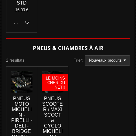
STD
16,00 €
Ajouter au panier
PNEUS & CHAMBRES À AIR
2 résultats
Trier:
LE MOINS
CHER DU
NET!!
PNEUS
PNEUS
MOTO
SCOOTE
MICHELI
R / MAXI
N -
SCOOT
PIRELLI -
&
DELI -
CYCLO
BRIDGE
MICHELI