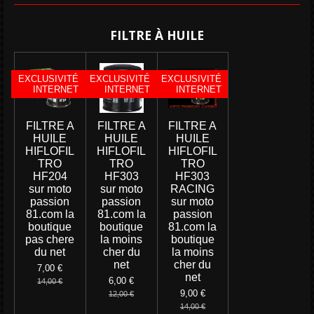
FILTRE À HUILE
EXCLUSIVITÉ
EXCLUSIVITÉ
EXCLUSIVITÉ
INTERNET
INTERNET
INTERNET
FILTRE A
FILTRE A
FILTRE A
HUILE
HUILE
HUILE
HIFLOFIL
HIFLOFIL
HIFLOFIL
TRO
TRO
TRO
HF204
HF303
HF303
sur moto
sur moto
RACING
passion
passion
sur moto
81.com la
81.com la
passion
boutique
boutique
81.com la
pas chere
la moins
boutique
du net
cher du
la moins
net
cher du
7,00 €
net
6,00 €
14,00 €
9,00 €
12,00 €
14,00 €