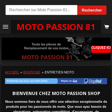
Passer
Rechercher
au
contenu
MOTO PASSION 81
principal
CLIQUEZ ICI
ACCUEIL
»
BOUTIQUE
»
ENTRETIEN MOTO
BIENVENUE CHEZ MOTO PASSION SHOP
Nous sommes fiers de vous offrir une sélection exceptionnelle d
e
produits pour les passionnés de moto. Que vous ayez besoin de
réparations, préparation compétition, d'accessoires, de