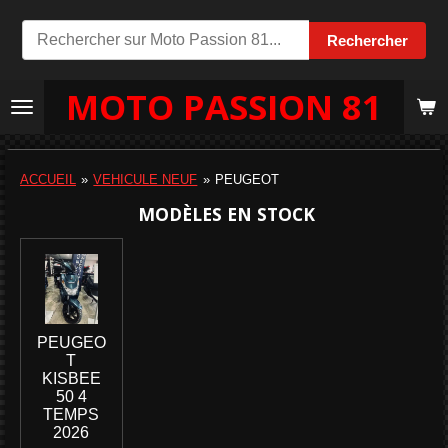
Passer
Rechercher
au
contenu
MOTO PASSION 81
principal
ACCUEIL
»
VEHICULE NEUF
»
PEUGEOT
MODÈLES EN STOCK
PEUGEO
T
KISBEE
50 4
TEMPS
2026