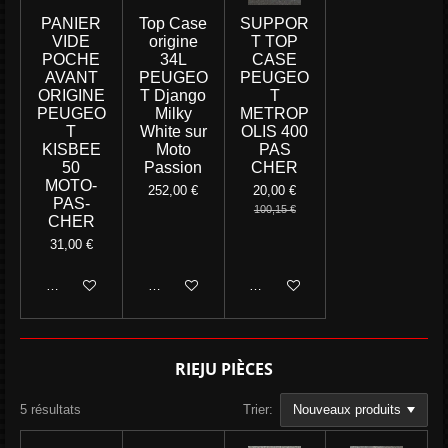
PANIER
Top Case
SUPPOR
VIDE
origine
T TOP
POCHE
34L
CASE
AVANT
PEUGEO
PEUGEO
ORIGINE
T Django
T
PEUGEO
Milky
METROP
T
White sur
OLIS 400
KISBEE
Moto
PAS
50
Passion
CHER
MOTO-
252,00 €
20,00 €
PAS-
100,15 €
CHER
31,00 €
M'avertir si disponible
M'avertir si disponible
M'avertir si disponible
RIEJU PIÈCES
5 résultats
Trier: