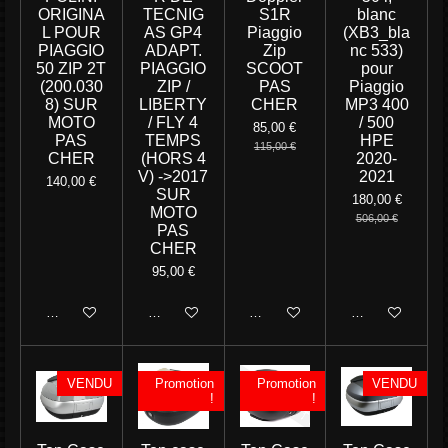
ORIGINA
TECNIG
S1R
blanc
L POUR
AS GP4
Piaggio
(XB3_bla
PIAGGIO
ADAPT.
Zip
nc 533)
50 ZIP 2T
PIAGGIO
SCOOT
pour
(200.030
ZIP /
PAS
Piaggio
8) SUR
LIBERTY
CHER
MP3 400
MOTO
/ FLY 4
/ 500
85,00 €
PAS
TEMPS
HPE
115,00 €
CHER
(HORS 4
2020-
V) ->2017
2021
140,00 €
SUR
180,00 €
MOTO
506,00 €
PAS
CHER
95,00 €
Ajouter au panier
M'avertir si disponible
Ajouter au panier
Ajouter au panie
VENDU
Promotion
Promotion
VENDU
!
!