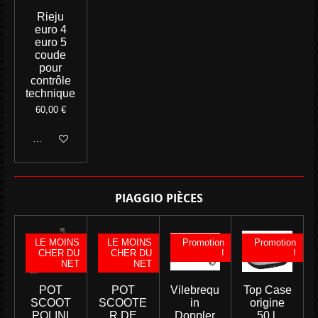
Rieju
euro 4
euro 5
coude
pour
contrôle
technique
60,00 €
Ajouter au panier
PIAGGIO PIÈCES
LE MOINS
LE MOINS
Promotion
Promotion
CHER DU
CHER DU
!
!
NET
NET
POT
POT
Vilebrequ
Top Case
SCOOT
SCOOTE
in
origine
POLINI
R DE
Doppler
50 l,