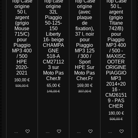
Top Case
Top case
Top Case
Top Case
origine
origine
origine
50 L,
50 l,
32L
(avec
argent
argent
Piaggio
plaque
(grigio
(grigio
50-125-
de
Titane
Mouse
150
fixation),
742/B)
715/C)
Liberty
37 l, noir
pour
pour
16- beige
pour
Piaggio
Piaggio
CHAMPA
Piaggio
MP3 400
MP3 400
GNE
MP3 125
/ 500 -
/ 500
518-A
/ 300 /
MAXISC
HPE
CM27112
Sport
OOTER
2020-
3 sur
HPE Sur
ORIGINE
2021
Moto Pas
Moto Pas
PIAGGIO
Cher.fr
Cher.Fr
MP3
160,00 €
2014+20
65,00 €
169,00 €
506,00 €
16 -
146,00 €
307,00 €
CM26151
9 - PAS
CHER
180,00 €
506,00 €
M'avertir si disponible
Ajouter au panier
Ajouter au panier
M'avertir si disp