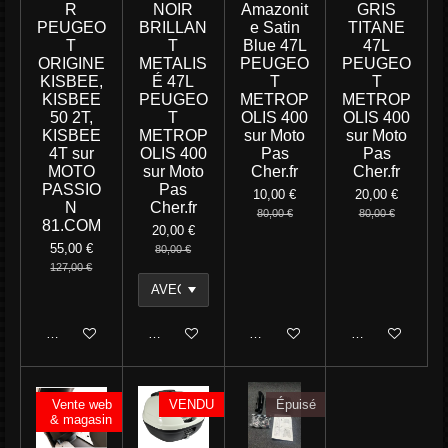
R
NOIR
Amazonit
GRIS
PEUGEO
BRILLAN
e Satin
TITANE
T
T
Blue 47L
47L
ORIGINE
METALIS
PEUGEO
PEUGEO
KISBEE,
É 47L
T
T
KISBEE
PEUGEO
METROP
METROP
50 2T,
T
OLIS 400
OLIS 400
KISBEE
METROP
sur Moto
sur Moto
4T sur
OLIS 400
Pas
Pas
MOTO
sur Moto
Cher.fr
Cher.fr
PASSIO
Pas
10,00 €
20,00 €
N
Cher.fr
80,00 €
80,00 €
81.COM
20,00 €
55,00 €
80,00 €
127,00 €
Ajouter au panier
Ajouter au panier
M'avertir si disponible
Ajouter au panie
Vente web
VENDU
Épuisé
& magasin