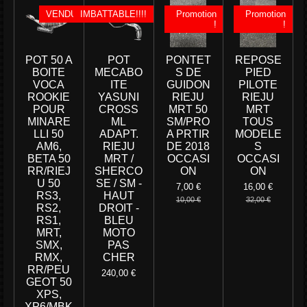
VENDU
IMBATTABLE!!!!
Promotion
Promotion
!
!
POT 50 A
POT
PONTET
REPOSE
BOITE
MECABO
S DE
PIED
VOCA
ITE
GUIDON
PILOTE
ROOKIE
YASUNI
RIEJU
RIEJU
POUR
CROSS
MRT 50
MRT
MINARE
ML
SM/PRO
TOUS
LLI 50
ADAPT.
A PRTIR
MODELE
AM6,
RIEJU
DE 2018
S
BETA 50
MRT /
OCCASI
OCCASI
RR/RIEJ
SHERCO
ON
ON
U 50
SE / SM -
7,00 €
16,00 €
RS3,
HAUT
10,00 €
32,00 €
RS2,
DROIT -
RS1,
BLEU
MRT,
MOTO
SMX,
PAS
RMX,
CHER
RR/PEU
240,00 €
GEOT 50
XPS,
XP6/MBK