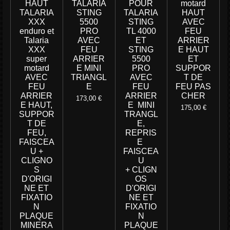
HAUT
TALARIA
POUR
motard
TALARIA
STING
TALARIA
HAUT
XXX
5500
STING
AVEC
enduro et
PRO
TL 4000
FEU
Talaria
AVEC
ET
ARRIER
XXX
FEU
STING
E HAUT
super
ARRIER
5500
ET
motard
E MINI
PRO
SUPPOR
AVEC
TRIANGL
AVEC
T DE
FEU
E
FEU
FEU PAS
ARRIER
ARRIER
CHER
173,00 €
E HAUT,
E MINI
175,00 €
SUPPOR
TRANGL
T DE
E,
FEU,
REPRIS
FAISCEA
E
U +
FAISCEA
CLIGNO
U
S
+ CLIGN
D'ORIGI
OS
NE ET
D'ORIGI
FIXATIO
NE ET
N
FIXATIO
PLAQUE
N
MINERA
PLAQUE