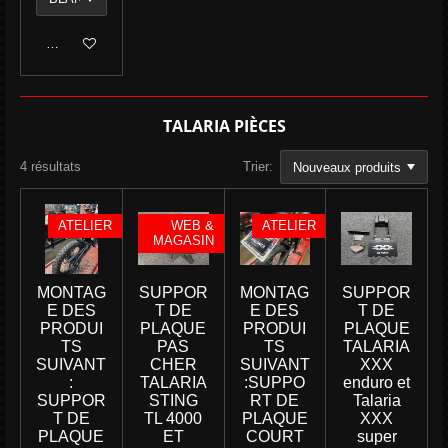
Ajouter au panier
TALARIA PIÈCES
4 résultats
Trier:
ATELIER
WEB &
ATELIER
MAGASIN
MONTAG
SUPPOR
MONTAG
SUPPOR
E DES
T DE
E DES
T DE
PRODUI
PLAQUE
PRODUI
PLAQUE
TS
PAS
TS
TALARIA
SUIVANT
CHER
SUIVANT
XXX
:
TALARIA
:SUPPO
enduro et
SUPPOR
STING
RT DE
Talaria
T DE
TL 4000
PLAQUE
XXX
PLAQUE
ET
COURT
super