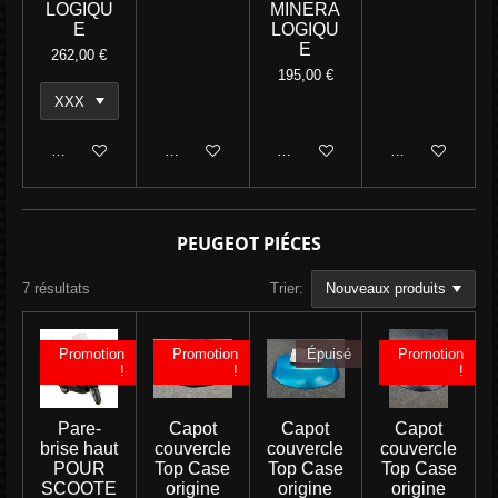
LOGIQU
MINERA
E
LOGIQU
E
262,00 €
195,00 €
Ajouter au panier
Ajouter au panier
Ajouter au panier
Ajouter au panie
PEUGEOT PIÉCES
7 résultats
Trier:
Promotion
Promotion
Épuisé
Promotion
!
!
!
Pare-
Capot
Capot
Capot
brise haut
couvercle
couvercle
couvercle
POUR
Top Case
Top Case
Top Case
SCOOTE
origine
origine
origine