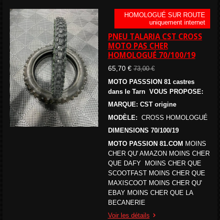
HOMOLOGUÉ SUR ROUTE
uniquement internet
PNEU TALARIA CST CROSS
MOTO PAS CHER
HOMOLOGUÉ 70/100/19
65,70 €
73,00 €
MOTO PASSSION 81 castres
dans le Tarn VOUS PROPOSE:
MARQUE: CST origine
MODÈLE:
CROSS HOMOLOGUÉ
DIMENSIONS 70/100/19
MOTO PASSION 81.COM
MOINS
CHER QU' AMAZON MOINS CHER
QUE DAFY MOINS CHER QUE
SCOOTFAST MOINS CHER QUE
MAXISCOOT MOINS CHER QU'
EBAY MOINS CHER QUE LA
BECANERIE
Voir les détails