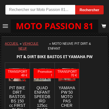
Passer
Rechercher
au
contenu
MOTO PASSION 81
principal
ACCUEIL
»
VEHICULE
»
MOTO NEUVE PIT DIRT &
NEUF
ENFANT
PIT & DIRT BIKE BASTOS ET YAMAHA PW
TRANSPORT
Promotion
TRANSPORT
49 €
!
70 €
PIT BIKE
QUAD
YAMAHA
DIRT
ENFANT
PW 50
BASTOS
SPEEDB
MOTO
BS 150
IRD
PAS
cc FIRST
125cc
CHER