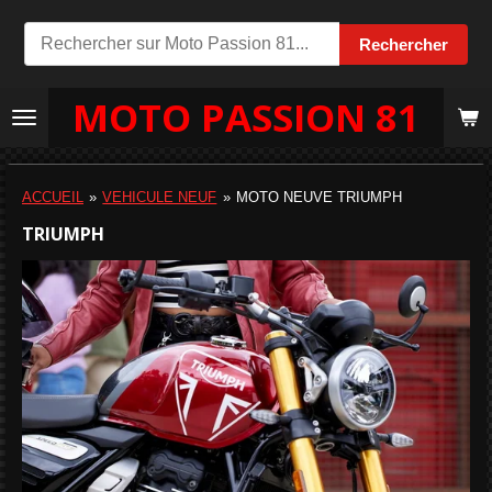
Passer
Rechercher
au
contenu
MOTO PASSION 81
principal
ACCUEIL
»
VEHICULE NEUF
»
MOTO NEUVE TRIUMPH
TRIUMPH