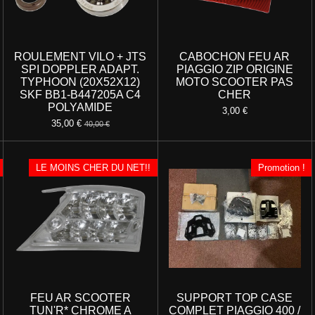
ROULEMENT VILO + JTS
CABOCHON FEU AR
SPI DOPPLER ADAPT.
PIAGGIO ZIP ORIGINE
TYPHOON (20X52X12)
MOTO SCOOTER PAS
SKF BB1-B447205A C4
CHER
POLYAMIDE
3,00 €
35,00 €
40,00 €
LE MOINS CHER DU NET!!
Promotion !
FEU AR SCOOTER
SUPPORT TOP CASE
TUN'R* CHROME A
COMPLET PIAGGIO 400 /