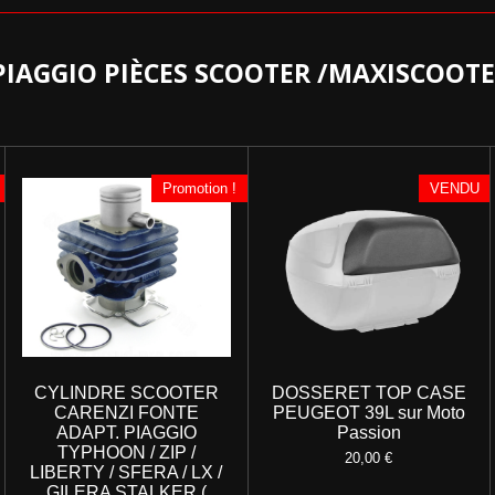
IAGGIO PIÈCES SCOOTER /MAXISCOOT
Promotion !
VENDU
CYLINDRE SCOOTER
DOSSERET TOP CASE
CARENZI FONTE
PEUGEOT 39L sur Moto
ADAPT. PIAGGIO
Passion
TYPHOON / ZIP /
20,00 €
LIBERTY / SFERA / LX /
GILERA STALKER (