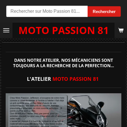
Passer
Rechercher
au
contenu
MOTO PASSION 81
principal
DANS NOTRE ATELIER, NOS MÉCANICIENS SONT
TOUJOURS A LA RECHERCHE DE LA PERFECTION...
L'ATELIER
MOTO PASSION 81