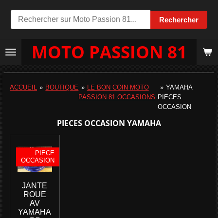
Passer
Rechercher
au
contenu
MOTO PASSION 81
principal
ACCUEIL
»
BOUTIQUE
»
LE BON COIN MOTO
»
YAMAHA
PASSION 81 OCCASIONS
PIECES
OCCASION
PIECES OCCASION YAMAHA
PIECE
OCCASION
JANTE
ROUE
AV
YAMAHA