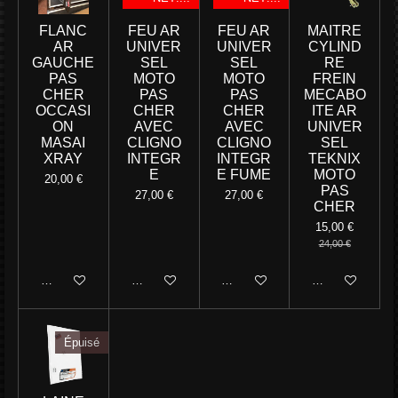
FLANC
FEU AR
FEU AR
MAITRE
AR
UNIVER
UNIVER
CYLIND
GAUCHE
SEL
SEL
RE
PAS
MOTO
MOTO
FREIN
CHER
PAS
PAS
MECABO
OCCASI
CHER
CHER
ITE AR
ON
AVEC
AVEC
UNIVER
MASAI
CLIGNO
CLIGNO
SEL
XRAY
INTEGR
INTEGR
TEKNIX
E
E FUME
MOTO
20,00 €
PAS
27,00 €
27,00 €
CHER
15,00 €
24,00 €
Ajouter au panier
Ajouter au panier
Ajouter au panier
M'avertir si disp
Épuisé