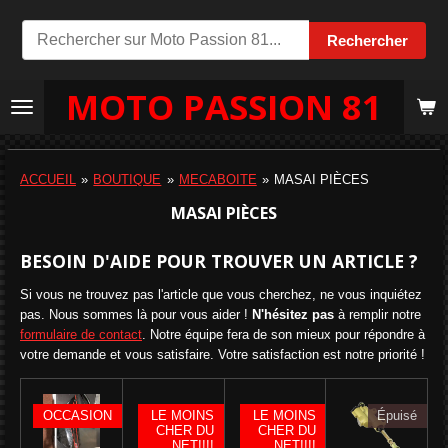
Passer
Rechercher
au
contenu
MOTO PASSION 81
principal
ACCUEIL
»
BOUTIQUE
»
MECABOITE
»
MASAI PIÈCES
MASAI PIÈCES
BESOIN D'AIDE POUR TROUVER UN ARTICLE ?
Si vous ne trouvez pas l'article que vous cherchez, ne vous inquiétez
pas. Nous sommes là pour vous aider !
N'hésitez pas
à remplir notre
formulaire de contact
. Notre équipe fera de son mieux pour répondre à
votre demande et vous satisfaire. Votre satisfaction est notre priorité !
OCCASION
LE MOINS
LE MOINS
Épuisé
CHER DU
CHER DU
NET!!!!
NET!!!!