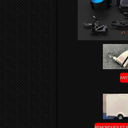
ANT
REMORQUES ET P