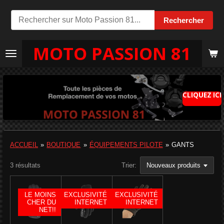
Passer
Rechercher
au
contenu
MOTO PASSION 81
principal
CLIQUEZ ICI
ACCUEIL
»
BOUTIQUE
»
ÉQUIPEMENTS PILOTE
»
GANTS
3 résultats
Trier:
LE MOINS
EXCLUSIVITÉ
EXCLUSIVITÉ
CHER DU
INTERNET
INTERNET
NET!!