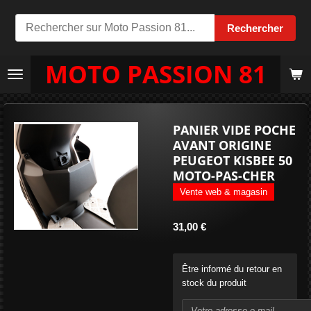
Passer
Rechercher
au
contenu
MOTO PASSION 81
principal
PANIER VIDE POCHE
AVANT ORIGINE
PEUGEOT KISBEE 50
MOTO-PAS-CHER
Vente web & magasin
31,00 €
Être informé du retour en
stock du produit