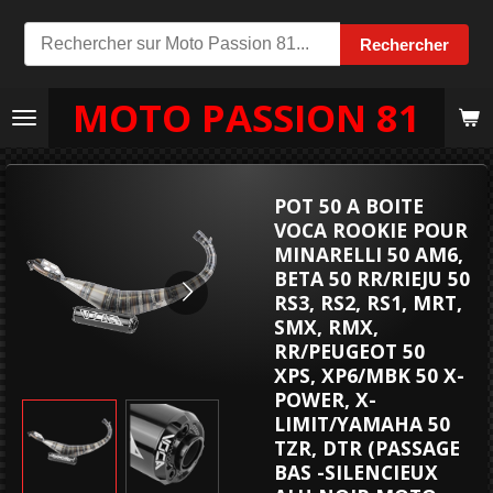
Passer
Rechercher
au
contenu
MOTO PASSION 81
principal
POT 50 A BOITE
VOCA ROOKIE POUR
MINARELLI 50 AM6,
BETA 50 RR/RIEJU 50
RS3, RS2, RS1, MRT,
SMX, RMX,
RR/PEUGEOT 50
XPS, XP6/MBK 50 X-
POWER, X-
LIMIT/YAMAHA 50
TZR, DTR (PASSAGE
BAS -SILENCIEUX