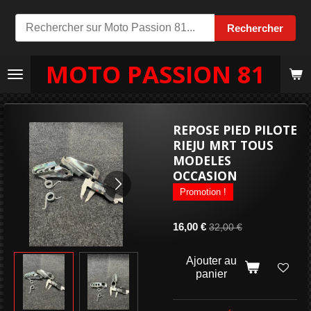
Passer
Rechercher
au
contenu
MOTO PASSION 81
principal
REPOSE PIED PILOTE
RIEJU MRT TOUS
MODELES
OCCASION
Promotion !
16,00 €
32,00 €
Ajouter au
panier