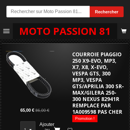
Passer
Rechercher
au
contenu
MOTO PASSION 81
principal
COURROIE PIAGGIO
250 X9-EVO, MP3,
X7, X8, X-EVO,
VESPA GTS, 300
MP3, VESPA
GTS/APRILIA 300 SR-
MAX/GILERA 250-
300 NEXUS 82941R
REMPLACE PAR
65,00 €
86,00 €
1A009598 PAS CHER
Promotion !
Ajouter
au