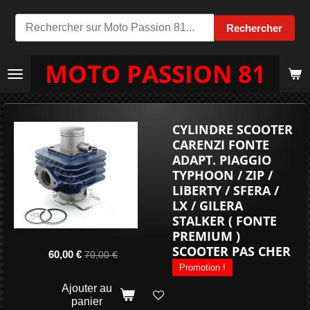
Passer
Rechercher
au
contenu
MOTO PASSION 81
principal
CYLINDRE SCOOTER
CARENZI FONTE
ADAPT. PIAGGIO
TYPHOON / ZIP /
LIBERTY / SFERA /
LX / GILERA
STALKER ( FONTE
PREMIUM )
SCOOTER PAS CHER
60,00 €
70,00 €
Promotion !
Ajouter au
panier