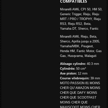
COMPATIBLES
Minarelli AM6, CPI 50, HM 50,
Generic Trigger, Rieju, Rieju
MRT / PRO / TROPHY, Rieju
RS3, Rieju RS2, Beta,
Yamaha DT, Sherco, Fantic
Minarelli AM6, Rieju, Beta,
Sherco, Aprilia jusqu a 2005,
Yamaha/MBK, Peugeot,
Honda HM, Fantic Motor, Gas
Gas, Husqvarna, Malaguti
Alésage cylindre:
40.3 mm
Cylindrée:
50 cm³
Axe piston:
12 mm
Course vilebrequin:
39 mm
MOTO PASSION 81 MOINS
CHER QU' AMAZON MOINS
CHER QUE DAFY MOINS
CHER QUE SCOOTFAST
MOINS CHER QUE
MAXISCOOT MOINS CHER