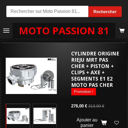
Passer
Rechercher
au
contenu
MOTO PASSION 81
principal
CYLINDRE ORIGINE
RIEJU MRT PAS
CHER + PISTON +
CLIPS + AXE +
SEGMENTS E1 E2
MOTO PAS CHER
Promotion !
276,00 €
313,00 €
Ajouter au
panier