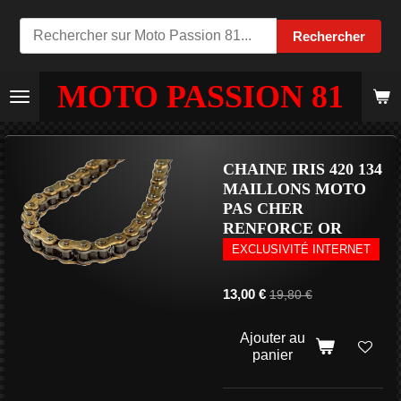
Passer
Rechercher
au
contenu
MOTO PASSION 81
principal
CHAINE IRIS 420 134
MAILLONS MOTO
PAS CHER
RENFORCE OR
EXCLUSIVITÉ INTERNET
13,00 €
19,80 €
Ajouter au
panier