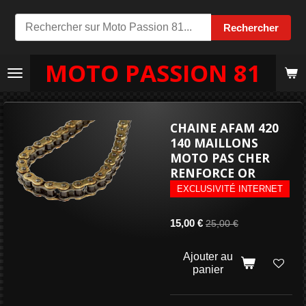
Passer
Rechercher
au
contenu
MOTO PASSION 81
principal
CHAINE AFAM 420
140 MAILLONS
MOTO PAS CHER
RENFORCE OR
EXCLUSIVITÉ INTERNET
15,00 €
25,00 €
Ajouter au
panier