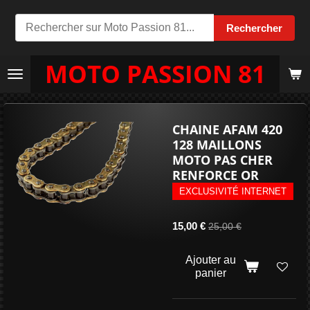
Passer
Rechercher
au
contenu
MOTO PASSION 81
principal
CHAINE AFAM 420
128 MAILLONS
MOTO PAS CHER
RENFORCE OR
EXCLUSIVITÉ INTERNET
15,00 €
25,00 €
Ajouter au
panier