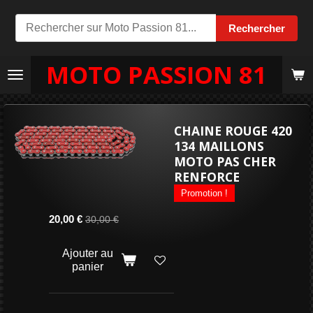
Passer
Rechercher
au
contenu
MOTO PASSION 81
principal
CHAINE ROUGE 420
134 MAILLONS
MOTO PAS CHER
RENFORCE
Promotion !
20,00 €
30,00 €
Ajouter au
panier