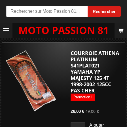
Passer
Rechercher
au
contenu
MOTO PASSION 81
principal
COURROIE ATHENA
PLATINUM
S41PLAT021
YAMAHA YP
MAJESTY 125 4T
1998-2002 125CC
PAS CHER
Promotion !
26,00 €
49,00 €
Ajouter