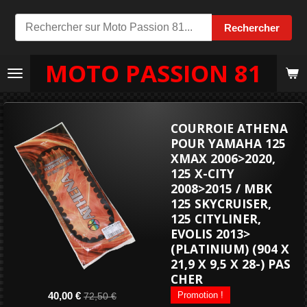
Passer
Rechercher
au
contenu
MOTO PASSION 81
principal
COURROIE ATHENA
POUR YAMAHA 125
XMAX 2006>2020,
125 X-CITY
2008>2015 / MBK
125 SKYCRUISER,
125 CITYLINER,
EVOLIS 2013>
(PLATINIUM) (904 X
21,9 X 9,5 X 28-) PAS
CHER
Promotion !
40,00 €
72,50 €