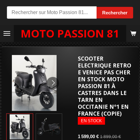
Passer
Rechercher
au
contenu
MOTO PASSION 81
principal
SCOOTER
ELECTRIQUE RETRO
E VENICE PAS CHER
EN STOCK MOTO
PASSION 81 À
CASTRES DANS LE
TARN EN
OCCITANIE Nº1 EN
FRANCE (COPIE)
EN STOCK
1 599,00 €
1 899,00 €