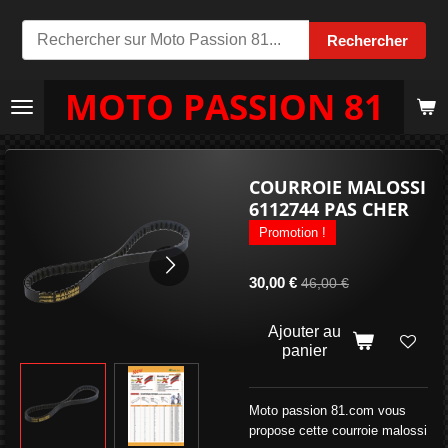
Passer
Rechercher
au
contenu
MOTO PASSION 81
principal
COURROIE MALOSSI
6112744 PAS CHER
Promotion !
30,00 €
46,00 €
Ajouter au
panier
Moto passion 81.com vous
propose cette courroie malossi