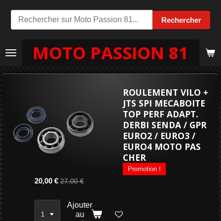
Passer
Rechercher
au
contenu
MOTO PASSION 81
principal
ROULEMENT VILO +
JTS SPI MECABOITE
TOP PERF ADAPT.
DERBI SENDA / GPR
EURO2 / EURO3 /
EURO4 MOTO PAS
CHER
Promotion !
20,00 €
27,00 €
Ajouter
au