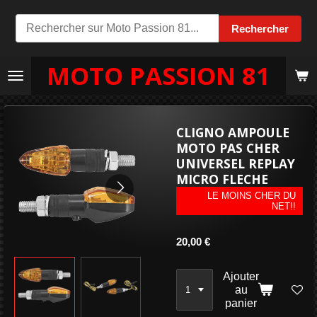
Passer
Rechercher
au
contenu
MOTO PASSION 81
principal
CLIGNO AMPOULE
MOTO PAS CHER
UNIVERSEL REPLAY
MICRO FLECHE
LE MOINS CHER DU
NET!!
20,00 €
Ajouter
au
panier