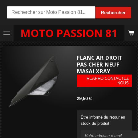
Passer
Rechercher
au
contenu
MOTO PASSION 81
principal
FLANC AR DROIT
PAS CHER NEUF
MASAI XRAY
REAPRO CONTACTEZ
NOUS
29,50 €
Être informé du retour en
stock du produit