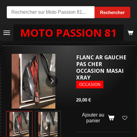
Passer
Rechercher
au
contenu
MOTO PASSION 81
principal
FLANC AR GAUCHE
PAS CHER
OCCASION MASAI
XRAY
OCCASION
20,00 €
Ajouter au
panier