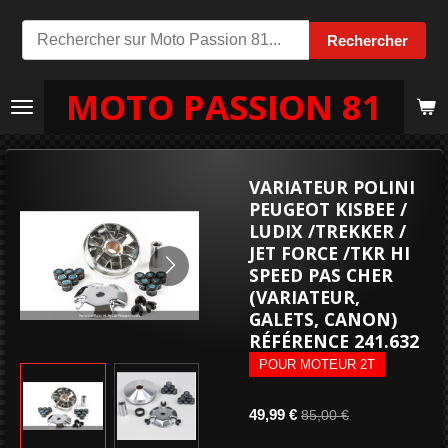
Passer
Rechercher
au
contenu
MOTO PASSION 81
principal
VARIATEUR POLINI
PEUGEOT KISBEE /
LUDIX /TREKKER /
JET FORCE /TKR HI
SPEED PAS CHER
(VARIATEUR,
GALETS, CANON)
RÉFÉRENCE 241.632
POUR MOTEUR 2T
49,99 €
85,00 €