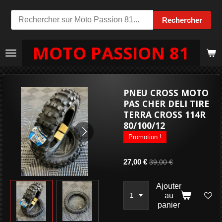
Passer
Rechercher
au
contenu
MOTO PASSION 81
principal
PNEU CROSS MOTO
PAS CHER DELI TIRE
TERRA CROSS 114R
80/100/12
Promotion !
27,00 €
39,00 €
Ajouter
au
panier