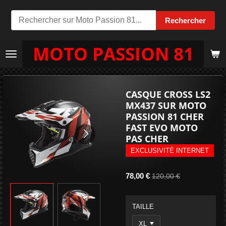
Passer
Rechercher
au
contenu
MOTO PASSION 81
principal
CASQUE CROSS LS2
MX437 SUR MOTO
PASSION 81 CHER
FAST EVO MOTO
PAS CHER
EXCLUSIVITÉ INTERNET
78,00 €
120,00 €
TAILLE