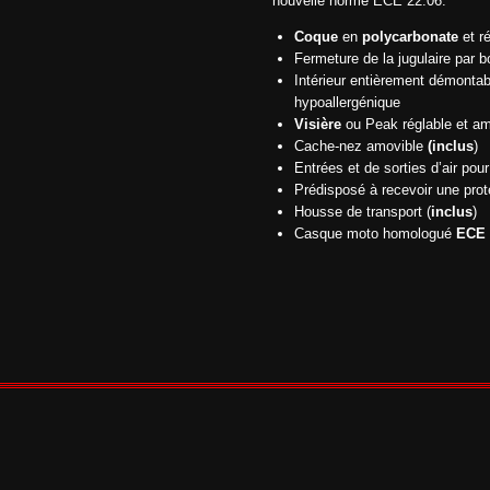
nouvelle norme ECE 22.06.
Coque
en
polycarbonate
et r
Fermeture de la jugulaire par 
Intérieur entièrement démontabl
hypoallergénique
Visière
ou Peak réglable et am
Cache-nez amovible
(inclus
)
Entrées et de sorties d’air pour 
Prédisposé à recevoir une prot
Housse de transport (
inclus
)
Casque moto homologué
ECE 