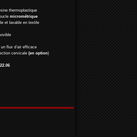
ésine thermoplastique
boucle
micrométrique
e et lavable en textile
ovible
un flux d’air efficace
ection cervicale
(en option
)
22.06