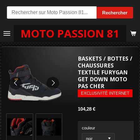
Passer
Rechercher
au
contenu
MOTO PASSION 81
principal
BASKETS / BOTTES /
CHAUSSURES
TEXTILE FURYGAN
GET DOWN MOTO
PAS CHER
EXCLUSIVITÉ INTERNET
104,28 €
couleur